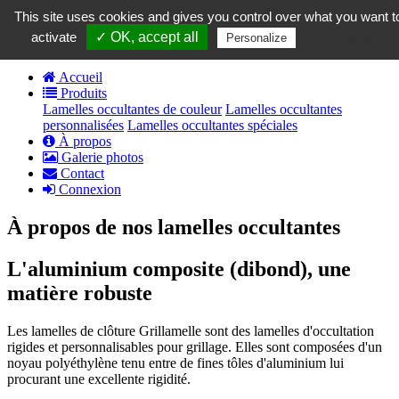
contact@grillamelle.fr
This site uses cookies and gives you control over what you want t
Panier
0
activate
✓ OK, accept all
Privacy policy
Personalize
Accueil
Produits
Lamelles occultantes de couleur
Lamelles occultantes
personnalisées
Lamelles occultantes spéciales
À propos
Galerie photos
Contact
Connexion
À propos de nos lamelles occultantes
L'aluminium composite (dibond), une
matière robuste
Les lamelles de clôture Grillamelle sont des lamelles d'occultation
rigides et personnalisables pour grillage. Elles sont composées d'un
noyau polyéthylène tenu entre de fines tôles d'aluminium lui
procurant une excellente rigidité.