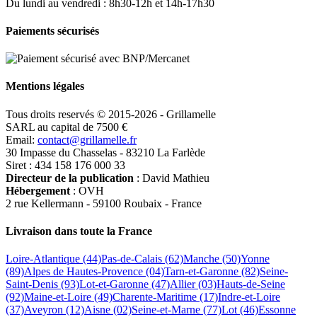
Du lundi au vendredi : 8h30-12h et 14h-17h30
Paiements sécurisés
Mentions légales
Tous droits reservés © 2015-2026 - Grillamelle
SARL au capital de 7500 €
Email:
contact@grillamelle.fr
30 Impasse du Chasselas - 83210 La Farlède
Siret : 434 158 176 000 33
Directeur de la publication
: David Mathieu
Hébergement
: OVH
2 rue Kellermann - 59100 Roubaix - France
Livraison dans toute la France
Loire-Atlantique (44)
Pas-de-Calais (62)
Manche (50)
Yonne
(89)
Alpes de Hautes-Provence (04)
Tarn-et-Garonne (82)
Seine-
Saint-Denis (93)
Lot-et-Garonne (47)
Allier (03)
Hauts-de-Seine
(92)
Maine-et-Loire (49)
Charente-Maritime (17)
Indre-et-Loire
(37)
Aveyron (12)
Aisne (02)
Seine-et-Marne (77)
Lot (46)
Essonne