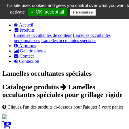
contact@grillamelle.fr
This site uses cookies and gives you control over what you want t
Panier
0
activate
✓ OK, accept all
Privacy policy
Personalize
Accueil
Produits
Lamelles occultantes de couleur
Lamelles occultantes
personnalisées
Lamelles occultantes spéciales
À propos
Galerie photos
Contact
Connexion
Lamelles occultantes spéciales
Catalogue produits
Lamelles
occultantes spéciales pour grillage rigide
Cliquez l'un des produits ci-dessous pour l'ajouter à votre panier