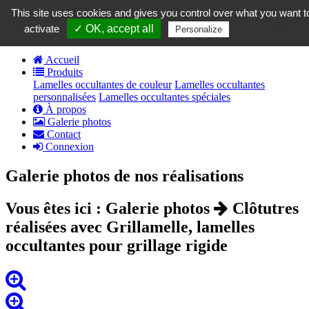
contact@grillamelle.fr
This site uses cookies and gives you control over what you want t
Panier
0
activate
✓ OK, accept all
Privacy policy
Personalize
Accueil
Produits
Lamelles occultantes de couleur
Lamelles occultantes
personnalisées
Lamelles occultantes spéciales
À propos
Galerie photos
Contact
Connexion
Galerie photos de nos réalisations
Vous êtes ici : Galerie photos
Clôtutres
réalisées avec Grillamelle, lamelles
occultantes pour grillage rigide