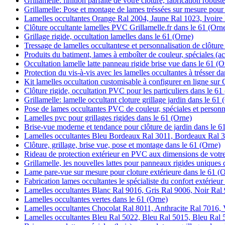
Grillamelle: finition parfaite de votre clôture, fabrication robust
Grillamelle: Pose et montage de lames tréssées sur mesure pour 
Lamelles occultantes Orange Ral 2004, Jaune Ral 1023, Ivoire
Clôture occultante lamelles PVC Grillamelle.fr dans le 61 (Orn
Grillage rigide, occultation lamelles dans le 61 (Orne)
Tressage de lamelles occultantese et personnalisation de clôture
Produits du batiment, lames à emboîter de couleur, spéciales (ac
Occultation lamelle latte panneau rigide brise vue dans le 61 (O
Protection du vis-à-vis avec les lamelles occultantes à trésser d
Kit lamelles occultation customisable à configurer en ligne sur 
Clôture rigide, occultation PVC pour les particuliers dans le 61
Grillamelle: lamelle occultant cloture grillage jardin dans le 61 
Pose de lames occultantes PVC de couleur, spéciales et personn
Lamelles pvc pour grillages rigides dans le 61 (Orne)
Brise-vue moderne et tendance pour clôture de jardin dans le 6
Lamelles occultantes Bleu Bordeaux Ral 3011, Bordeaux Ral 3
Clôture, grillage, brise vue, pose et montage dans le 61 (Orne)
Rideau de protection extérieur en PVC aux dimensions de votre
Grillamelle, les nouvelles lattes pour panneaux rigides uniques 
Lame pare-vue sur mesure pour cloture extérieure dans le 61 (
Fabrication lames occultantes le spécialiste du confort extérieur
Lamelles occultantes Blanc Ral 9016, Gris Ral 9006, Noir Ral 
Lamelles occultantes vertes dans le 61 (Orne)
Lamelles occultantes Chocolat Ral 8011, Anthracite Ral 7016, V
Lamelles occultantes Bleu Ral 5022, Bleu Ral 5015, Bleu Ral 