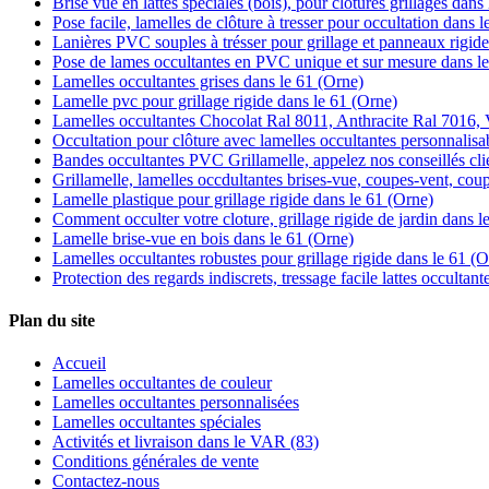
Brise vue en lattes spéciales (bois), pour clotures grillages dans
Pose facile, lamelles de clôture à tresser pour occultation dans 
Lanières PVC souples à trésser pour grillage et panneaux rigide
Pose de lames occultantes en PVC unique et sur mesure dans l
Lamelles occultantes grises dans le 61 (Orne)
Lamelle pvc pour grillage rigide dans le 61 (Orne)
Lamelles occultantes Chocolat Ral 8011, Anthracite Ral 7016, V
Occultation pour clôture avec lamelles occultantes personnalisa
Bandes occultantes PVC Grillamelle, appelez nos conseillés cli
Grillamelle, lamelles occdultantes brises-vue, coupes-vent, cou
Lamelle plastique pour grillage rigide dans le 61 (Orne)
Comment occulter votre cloture, grillage rigide de jardin dans l
Lamelle brise-vue en bois dans le 61 (Orne)
Lamelles occultantes robustes pour grillage rigide dans le 61 (O
Protection des regards indiscrets, tressage facile lattes occultan
Plan du site
Accueil
Lamelles occultantes de couleur
Lamelles occultantes personnalisées
Lamelles occultantes spéciales
Activités et livraison dans le VAR (83)
Conditions générales de vente
Contactez-nous