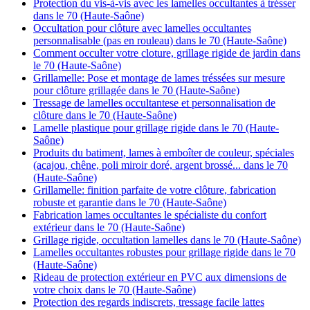
Protection du vis-à-vis avec les lamelles occultantes à trésser
dans le 70 (Haute-Saône)
Occultation pour clôture avec lamelles occultantes
personnalisable (pas en rouleau) dans le 70 (Haute-Saône)
Comment occulter votre cloture, grillage rigide de jardin dans
le 70 (Haute-Saône)
Grillamelle: Pose et montage de lames tréssées sur mesure
pour clôture grillagée dans le 70 (Haute-Saône)
Tressage de lamelles occultantese et personnalisation de
clôture dans le 70 (Haute-Saône)
Lamelle plastique pour grillage rigide dans le 70 (Haute-
Saône)
Produits du batiment, lames à emboîter de couleur, spéciales
(acajou, chêne, poli miroir doré, argent brossé... dans le 70
(Haute-Saône)
Grillamelle: finition parfaite de votre clôture, fabrication
robuste et garantie dans le 70 (Haute-Saône)
Fabrication lames occultantes le spécialiste du confort
extérieur dans le 70 (Haute-Saône)
Grillage rigide, occultation lamelles dans le 70 (Haute-Saône)
Lamelles occultantes robustes pour grillage rigide dans le 70
(Haute-Saône)
Rideau de protection extérieur en PVC aux dimensions de
votre choix dans le 70 (Haute-Saône)
Protection des regards indiscrets, tressage facile lattes