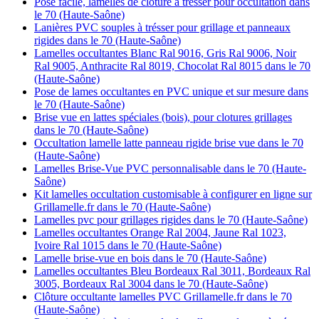
Pose facile, lamelles de clôture à tresser pour occultation dans
le 70 (Haute-Saône)
Lanières PVC souples à trésser pour grillage et panneaux
rigides dans le 70 (Haute-Saône)
Lamelles occultantes Blanc Ral 9016, Gris Ral 9006, Noir
Ral 9005, Anthracite Ral 8019, Chocolat Ral 8015 dans le 70
(Haute-Saône)
Pose de lames occultantes en PVC unique et sur mesure dans
le 70 (Haute-Saône)
Brise vue en lattes spéciales (bois), pour clotures grillages
dans le 70 (Haute-Saône)
Occultation lamelle latte panneau rigide brise vue dans le 70
(Haute-Saône)
Lamelles Brise-Vue PVC personnalisable dans le 70 (Haute-
Saône)
Kit lamelles occultation customisable à configurer en ligne sur
Grillamelle.fr dans le 70 (Haute-Saône)
Lamelles pvc pour grillages rigides dans le 70 (Haute-Saône)
Lamelles occultantes Orange Ral 2004, Jaune Ral 1023,
Ivoire Ral 1015 dans le 70 (Haute-Saône)
Lamelle brise-vue en bois dans le 70 (Haute-Saône)
Lamelles occultantes Bleu Bordeaux Ral 3011, Bordeaux Ral
3005, Bordeaux Ral 3004 dans le 70 (Haute-Saône)
Clôture occultante lamelles PVC Grillamelle.fr dans le 70
(Haute-Saône)