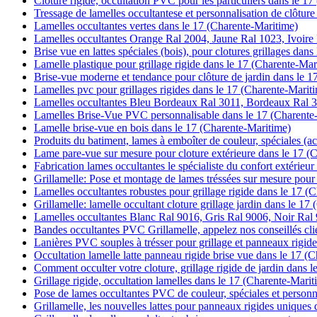
Clôture rigide, occultation PVC pour les particuliers dans le 1
Tressage de lamelles occultantese et personnalisation de clôtur
Lamelles occultantes vertes dans le 17 (Charente-Maritime)
Lamelles occultantes Orange Ral 2004, Jaune Ral 1023, Ivoire
Brise vue en lattes spéciales (bois), pour clotures grillages dan
Lamelle plastique pour grillage rigide dans le 17 (Charente-Mar
Brise-vue moderne et tendance pour clôture de jardin dans le 1
Lamelles pvc pour grillages rigides dans le 17 (Charente-Marit
Lamelles occultantes Bleu Bordeaux Ral 3011, Bordeaux Ral 3
Lamelles Brise-Vue PVC personnalisable dans le 17 (Charente
Lamelle brise-vue en bois dans le 17 (Charente-Maritime)
Produits du batiment, lames à emboîter de couleur, spéciales (ac
Lame pare-vue sur mesure pour cloture extérieure dans le 17 (
Fabrication lames occultantes le spécialiste du confort extérieu
Grillamelle: Pose et montage de lames tréssées sur mesure pour 
Lamelles occultantes robustes pour grillage rigide dans le 17 (
Grillamelle: lamelle occultant cloture grillage jardin dans le 17
Lamelles occultantes Blanc Ral 9016, Gris Ral 9006, Noir Ral
Bandes occultantes PVC Grillamelle, appelez nos conseillés cli
Lanières PVC souples à trésser pour grillage et panneaux rigid
Occultation lamelle latte panneau rigide brise vue dans le 17 (
Comment occulter votre cloture, grillage rigide de jardin dans 
Grillage rigide, occultation lamelles dans le 17 (Charente-Marit
Pose de lames occultantes PVC de couleur, spéciales et personn
Grillamelle, les nouvelles lattes pour panneaux rigides uniques