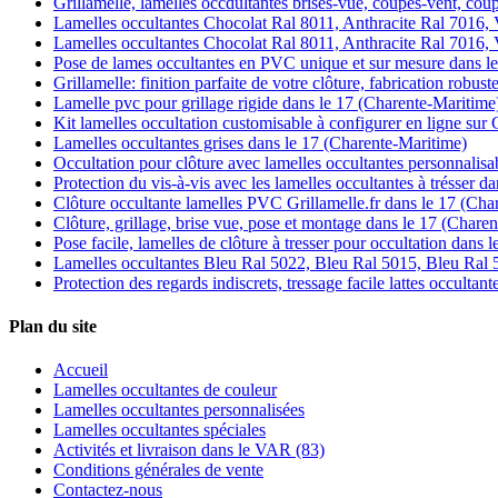
Grillamelle, lamelles occdultantes brises-vue, coupes-vent, cou
Lamelles occultantes Chocolat Ral 8011, Anthracite Ral 7016, 
Lamelles occultantes Chocolat Ral 8011, Anthracite Ral 7016, 
Pose de lames occultantes en PVC unique et sur mesure dans l
Grillamelle: finition parfaite de votre clôture, fabrication robus
Lamelle pvc pour grillage rigide dans le 17 (Charente-Maritime
Kit lamelles occultation customisable à configurer en ligne sur 
Lamelles occultantes grises dans le 17 (Charente-Maritime)
Occultation pour clôture avec lamelles occultantes personnalisa
Protection du vis-à-vis avec les lamelles occultantes à trésser 
Clôture occultante lamelles PVC Grillamelle.fr dans le 17 (Cha
Clôture, grillage, brise vue, pose et montage dans le 17 (Chare
Pose facile, lamelles de clôture à tresser pour occultation dans
Lamelles occultantes Bleu Ral 5022, Bleu Ral 5015, Bleu Ral 
Protection des regards indiscrets, tressage facile lattes occulta
Plan du site
Accueil
Lamelles occultantes de couleur
Lamelles occultantes personnalisées
Lamelles occultantes spéciales
Activités et livraison dans le VAR (83)
Conditions générales de vente
Contactez-nous