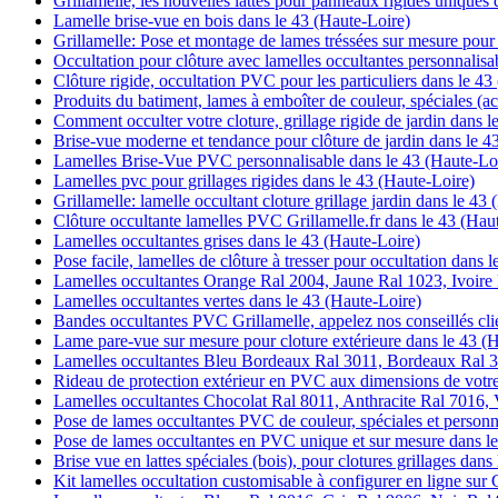
Grillamelle, les nouvelles lattes pour panneaux rigides uniques
Lamelle brise-vue en bois dans le 43 (Haute-Loire)
Grillamelle: Pose et montage de lames tréssées sur mesure pour 
Occultation pour clôture avec lamelles occultantes personnalisa
Clôture rigide, occultation PVC pour les particuliers dans le 43
Produits du batiment, lames à emboîter de couleur, spéciales (ac
Comment occulter votre cloture, grillage rigide de jardin dans l
Brise-vue moderne et tendance pour clôture de jardin dans le 4
Lamelles Brise-Vue PVC personnalisable dans le 43 (Haute-Lo
Lamelles pvc pour grillages rigides dans le 43 (Haute-Loire)
Grillamelle: lamelle occultant cloture grillage jardin dans le 43
Clôture occultante lamelles PVC Grillamelle.fr dans le 43 (Hau
Lamelles occultantes grises dans le 43 (Haute-Loire)
Pose facile, lamelles de clôture à tresser pour occultation dans 
Lamelles occultantes Orange Ral 2004, Jaune Ral 1023, Ivoire 
Lamelles occultantes vertes dans le 43 (Haute-Loire)
Bandes occultantes PVC Grillamelle, appelez nos conseillés cli
Lame pare-vue sur mesure pour cloture extérieure dans le 43 (
Lamelles occultantes Bleu Bordeaux Ral 3011, Bordeaux Ral 3
Rideau de protection extérieur en PVC aux dimensions de votre
Lamelles occultantes Chocolat Ral 8011, Anthracite Ral 7016, V
Pose de lames occultantes PVC de couleur, spéciales et personn
Pose de lames occultantes en PVC unique et sur mesure dans le
Brise vue en lattes spéciales (bois), pour clotures grillages dans
Kit lamelles occultation customisable à configurer en ligne sur 