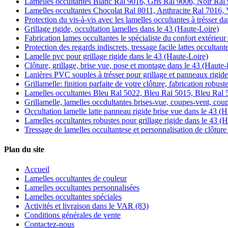
Lamelles occultantes Blanc Ral 9016, Gris Ral 9006, Noir Ral 
Lamelles occultantes Chocolat Ral 8011, Anthracite Ral 7016, V
Protection du vis-à-vis avec les lamelles occultantes à trésser d
Grillage rigide, occultation lamelles dans le 43 (Haute-Loire)
Fabrication lames occultantes le spécialiste du confort extérieu
Protection des regards indiscrets, tressage facile lattes occultan
Lamelle pvc pour grillage rigide dans le 43 (Haute-Loire)
Clôture, grillage, brise vue, pose et montage dans le 43 (Haute-
Lanières PVC souples à trésser pour grillage et panneaux rigide
Grillamelle: finition parfaite de votre clôture, fabrication robus
Lamelles occultantes Bleu Ral 5022, Bleu Ral 5015, Bleu Ral 
Grillamelle, lamelles occdultantes brises-vue, coupes-vent, cou
Occultation lamelle latte panneau rigide brise vue dans le 43 (
Lamelles occultantes robustes pour grillage rigide dans le 43 (
Tressage de lamelles occultantese et personnalisation de clôture
Plan du site
Accueil
Lamelles occultantes de couleur
Lamelles occultantes personnalisées
Lamelles occultantes spéciales
Activités et livraison dans le VAR (83)
Conditions générales de vente
Contactez-nous