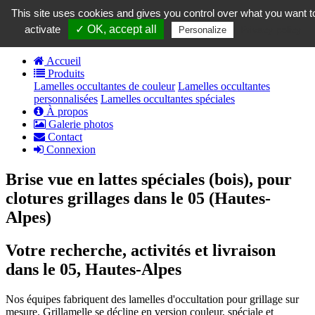
contact@grillamelle.fr
This site uses cookies and gives you control over what you want t
Panier
0
activate
✓ OK, accept all
Privacy policy
Personalize
Accueil
Produits
Lamelles occultantes de couleur
Lamelles occultantes
personnalisées
Lamelles occultantes spéciales
À propos
Galerie photos
Contact
Connexion
Brise vue en lattes spéciales (bois), pour
clotures grillages dans le 05 (Hautes-
Alpes)
Votre recherche, activités et livraison
dans le 05, Hautes-Alpes
Nos équipes fabriquent des lamelles d'occultation pour grillage sur
mesure. Grillamelle se décline en version couleur, spéciale et