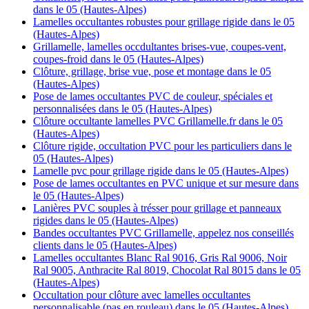
dans le 05 (Hautes-Alpes)
Lamelles occultantes robustes pour grillage rigide dans le 05
(Hautes-Alpes)
Grillamelle, lamelles occdultantes brises-vue, coupes-vent,
coupes-froid dans le 05 (Hautes-Alpes)
Clôture, grillage, brise vue, pose et montage dans le 05
(Hautes-Alpes)
Pose de lames occultantes PVC de couleur, spéciales et
personnalisées dans le 05 (Hautes-Alpes)
Clôture occultante lamelles PVC Grillamelle.fr dans le 05
(Hautes-Alpes)
Clôture rigide, occultation PVC pour les particuliers dans le
05 (Hautes-Alpes)
Lamelle pvc pour grillage rigide dans le 05 (Hautes-Alpes)
Pose de lames occultantes en PVC unique et sur mesure dans
le 05 (Hautes-Alpes)
Lanières PVC souples à trésser pour grillage et panneaux
rigides dans le 05 (Hautes-Alpes)
Bandes occultantes PVC Grillamelle, appelez nos conseillés
clients dans le 05 (Hautes-Alpes)
Lamelles occultantes Blanc Ral 9016, Gris Ral 9006, Noir
Ral 9005, Anthracite Ral 8019, Chocolat Ral 8015 dans le 05
(Hautes-Alpes)
Occultation pour clôture avec lamelles occultantes
personnalisable (pas en rouleau) dans le 05 (Hautes-Alpes)