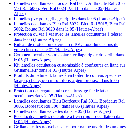
Lamelles occultantes Chocolat Ral 8011, Anthracite Ral 7016,
Vert Ral 6005, Vert Ral 6024, Vert bio dans le 05 (Hautes-
Alpes)
Lamelles pvc pour grillages rigides dans le 05 (Hautes-Alpes)
Lamelles occultantes Bleu Ral 5022, Bleu Ral 5015, Bleu Ral
5002, Rouge Ral 3020 dans le 05 (Hautes-Alpes)
Protection du vis-à-vis avec les lamelles occultantes à trésser
dans le 05 (Hautes-Alpes)
Rideau de protection extérieur en PVC aux dimensions de
votre choix dans le 05 (Hautes-Alpes)
Comment occulter votre cloture, grillage rigide de jardin dans
le 05 (Hautes-Alpes)
Kit lamelles occultation customisable à configurer en ligne sur
Grillamelle.fr dans le 05 (Hautes-Alpes)
Produits du batiment, lames à emboîter de couleur, spéciales
(acajou, chêne, poli miroir doré, argent brossé... dans le 05
(Hautes-Alpes)
Protection des regards indiscrets, tressage facile lattes
occultantes dans le 05 (Hautes-Alpes)
Lamelles occultantes Bleu Bordeaux Ral 3011, Bordeaux Ral
3005, Bordeaux Ral 3004 dans le 05 (Hautes-Alpes)
Lamelles occultantes vertes dans le 05 (Hautes-Alpes)
Pose facile, lamelles de clôture à tresser pour occultation dans
le 05 (Hautes-Alpes)
Grillamelle, les nouvelles lattes pour panneaux rigides uniques