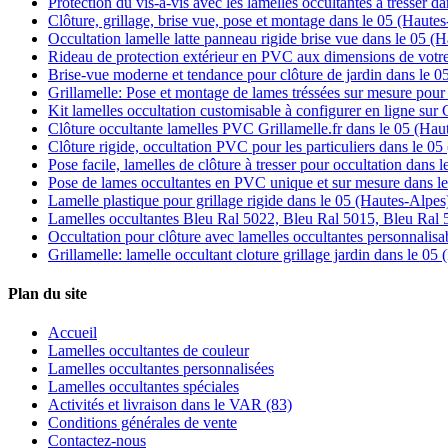
Protection du vis-à-vis avec les lamelles occultantes à trésser d
Clôture, grillage, brise vue, pose et montage dans le 05 (Haute
Occultation lamelle latte panneau rigide brise vue dans le 05 (
Rideau de protection extérieur en PVC aux dimensions de votre
Brise-vue moderne et tendance pour clôture de jardin dans le 0
Grillamelle: Pose et montage de lames tréssées sur mesure pour 
Kit lamelles occultation customisable à configurer en ligne sur 
Clôture occultante lamelles PVC Grillamelle.fr dans le 05 (Hau
Clôture rigide, occultation PVC pour les particuliers dans le 0
Pose facile, lamelles de clôture à tresser pour occultation dans 
Pose de lames occultantes en PVC unique et sur mesure dans l
Lamelle plastique pour grillage rigide dans le 05 (Hautes-Alpes
Lamelles occultantes Bleu Ral 5022, Bleu Ral 5015, Bleu Ral
Occultation pour clôture avec lamelles occultantes personnalisa
Grillamelle: lamelle occultant cloture grillage jardin dans le 05
Plan du site
Accueil
Lamelles occultantes de couleur
Lamelles occultantes personnalisées
Lamelles occultantes spéciales
Activités et livraison dans le VAR (83)
Conditions générales de vente
Contactez-nous