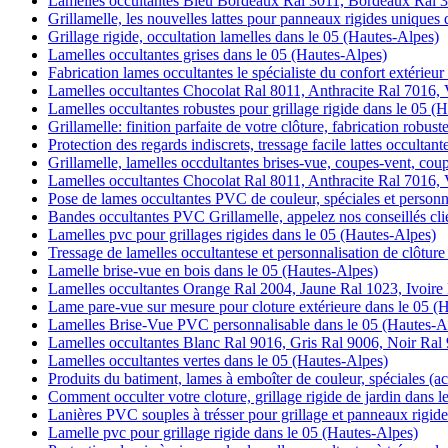
Lamelles occultantes Bleu Bordeaux Ral 3011, Bordeaux Ral 3
Grillamelle, les nouvelles lattes pour panneaux rigides uniques
Grillage rigide, occultation lamelles dans le 05 (Hautes-Alpes)
Lamelles occultantes grises dans le 05 (Hautes-Alpes)
Fabrication lames occultantes le spécialiste du confort extérieu
Lamelles occultantes Chocolat Ral 8011, Anthracite Ral 7016, V
Lamelles occultantes robustes pour grillage rigide dans le 05 (
Grillamelle: finition parfaite de votre clôture, fabrication robus
Protection des regards indiscrets, tressage facile lattes occulta
Grillamelle, lamelles occdultantes brises-vue, coupes-vent, cou
Lamelles occultantes Chocolat Ral 8011, Anthracite Ral 7016, V
Pose de lames occultantes PVC de couleur, spéciales et personn
Bandes occultantes PVC Grillamelle, appelez nos conseillés cli
Lamelles pvc pour grillages rigides dans le 05 (Hautes-Alpes)
Tressage de lamelles occultantese et personnalisation de clôtur
Lamelle brise-vue en bois dans le 05 (Hautes-Alpes)
Lamelles occultantes Orange Ral 2004, Jaune Ral 1023, Ivoire
Lame pare-vue sur mesure pour cloture extérieure dans le 05 (
Lamelles Brise-Vue PVC personnalisable dans le 05 (Hautes-A
Lamelles occultantes Blanc Ral 9016, Gris Ral 9006, Noir Ral
Lamelles occultantes vertes dans le 05 (Hautes-Alpes)
Produits du batiment, lames à emboîter de couleur, spéciales (ac
Comment occulter votre cloture, grillage rigide de jardin dans 
Lanières PVC souples à trésser pour grillage et panneaux rigid
Lamelle pvc pour grillage rigide dans le 05 (Hautes-Alpes)