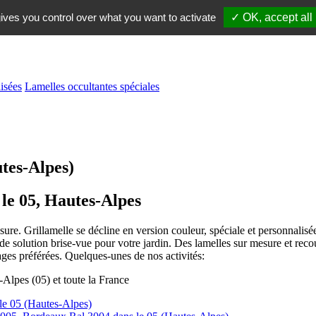
ives you control over what you want to activate
✓ OK, accept all
isées
Lamelles occultantes spéciales
utes-Alpes)
 le 05, Hautes-Alpes
re. Grillamelle se décline en version couleur, spéciale et personnalisée.
e solution brise-vue pour votre jardin. Des lamelles sur mesure et reco
ages préférées. Quelques-unes de nos activités:
s le 05 (Hautes-Alpes)