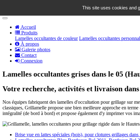
contact@grillamelle.fr
This site uses cookies and g
Panier
0
Accueil
Produits
Lamelles occultantes de couleur
Lamelles occultantes personnal
À propos
Galerie photos
Contact
Connexion
Lamelles occultantes grises dans le 05 (Ha
Votre recherche, activités et livraison dans
Nos équipes fabriquent des lamelles d'occultation pour grillage sur mesu
classiques, Grillamelle propose une bien meilleure approche en terme d
intégralité (de bord à bord) et propose également d'y imprimer vos im
Brise vue en lattes spéciales (bois), pour clotures grillages dan