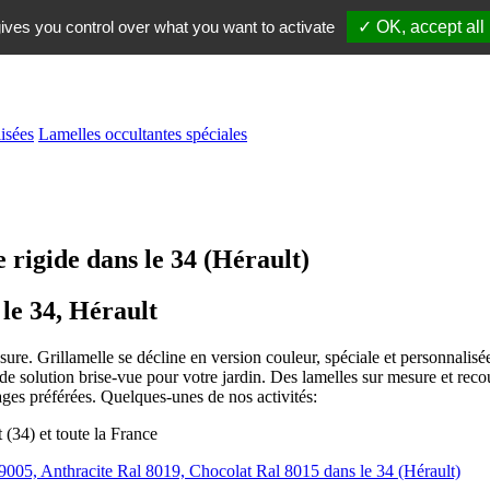
ives you control over what you want to activate
✓ OK, accept all
isées
Lamelles occultantes spéciales
 rigide dans le 34 (Hérault)
 le 34, Hérault
re. Grillamelle se décline en version couleur, spéciale et personnalisée.
e solution brise-vue pour votre jardin. Des lamelles sur mesure et reco
ages préférées. Quelques-unes de nos activités:
9005, Anthracite Ral 8019, Chocolat Ral 8015 dans le 34 (Hérault)