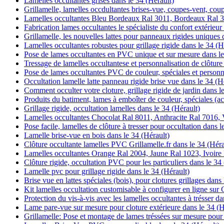
Lamelles occultantes grises dans le 34 (Hérault)
Grillamelle, lamelles occdultantes brises-vue, coupes-vent, coup
Lamelles occultantes Bleu Bordeaux Ral 3011, Bordeaux Ral 3
Fabrication lames occultantes le spécialiste du confort extérieur
Grillamelle, les nouvelles lattes pour panneaux rigides uniques 
Lamelles occultantes robustes pour grillage rigide dans le 34 (H
Pose de lames occultantes en PVC unique et sur mesure dans le
Tressage de lamelles occultantese et personnalisation de clôture
Pose de lames occultantes PVC de couleur, spéciales et personna
Occultation lamelle latte panneau rigide brise vue dans le 34 (H
Comment occulter votre cloture, grillage rigide de jardin dans l
Produits du batiment, lames à emboîter de couleur, spéciales (aca
Grillage rigide, occultation lamelles dans le 34 (Hérault)
Lamelles occultantes Chocolat Ral 8011, Anthracite Ral 7016, V
Pose facile, lamelles de clôture à tresser pour occultation dans l
Lamelle brise-vue en bois dans le 34 (Hérault)
Clôture occultante lamelles PVC Grillamelle.fr dans le 34 (Héra
Lamelles occultantes Orange Ral 2004, Jaune Ral 1023, Ivoire 
Clôture rigide, occultation PVC pour les particuliers dans le 34
Lamelle pvc pour grillage rigide dans le 34 (Hérault)
Brise vue en lattes spéciales (bois), pour clotures grillages dans
Kit lamelles occultation customisable à configurer en ligne sur G
Protection du vis-à-vis avec les lamelles occultantes à trésser da
Lame pare-vue sur mesure pour cloture extérieure dans le 34 (H
Grillamelle: Pose et montage de lames tréssées sur mesure pour c