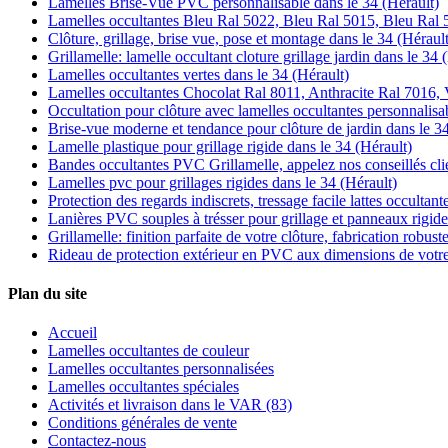
Lamelles Brise-Vue PVC personnalisable dans le 34 (Hérault)
Lamelles occultantes Bleu Ral 5022, Bleu Ral 5015, Bleu Ral 
Clôture, grillage, brise vue, pose et montage dans le 34 (Hérault
Grillamelle: lamelle occultant cloture grillage jardin dans le 34 
Lamelles occultantes vertes dans le 34 (Hérault)
Lamelles occultantes Chocolat Ral 8011, Anthracite Ral 7016, V
Occultation pour clôture avec lamelles occultantes personnalisab
Brise-vue moderne et tendance pour clôture de jardin dans le 34
Lamelle plastique pour grillage rigide dans le 34 (Hérault)
Bandes occultantes PVC Grillamelle, appelez nos conseillés clie
Lamelles pvc pour grillages rigides dans le 34 (Hérault)
Protection des regards indiscrets, tressage facile lattes occultant
Lanières PVC souples à trésser pour grillage et panneaux rigide
Grillamelle: finition parfaite de votre clôture, fabrication robust
Rideau de protection extérieur en PVC aux dimensions de votre
Plan du site
Accueil
Lamelles occultantes de couleur
Lamelles occultantes personnalisées
Lamelles occultantes spéciales
Activités et livraison dans le VAR (83)
Conditions générales de vente
Contactez-nous