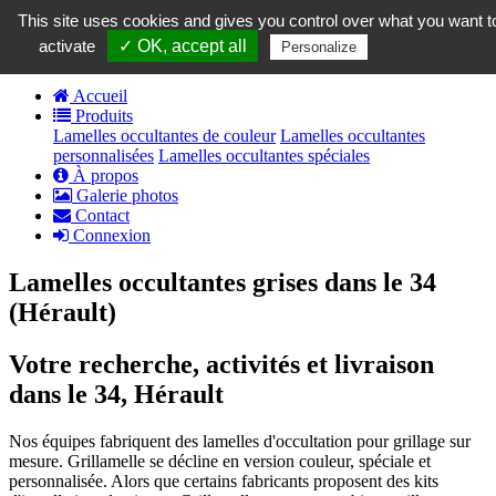
contact@grillamelle.fr
This site uses cookies and gives you control over what you want t
Panier
0
activate
✓ OK, accept all
Privacy policy
Personalize
Accueil
Produits
Lamelles occultantes de couleur
Lamelles occultantes
personnalisées
Lamelles occultantes spéciales
À propos
Galerie photos
Contact
Connexion
Lamelles occultantes grises dans le 34
(Hérault)
Votre recherche, activités et livraison
dans le 34, Hérault
Nos équipes fabriquent des lamelles d'occultation pour grillage sur
mesure. Grillamelle se décline en version couleur, spéciale et
personnalisée. Alors que certains fabricants proposent des kits