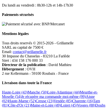
Du lundi au vendredi : 8h30-12h et 14h-17h30
Paiements sécurisés
Mentions légales
Tous droits reservés © 2015-2026 - Grillamelle
SARL au capital de 7500 €
Email:
contact@grillamelle.fr
30 Impasse du Chasselas - 83210 La Farlède
Siret : 434 158 176 000 33
Directeur de la publication
: David Mathieu
Hébergement
: OVH
2 rue Kellermann - 59100 Roubaix - France
Livraison dans toute la France
Haute-Loire (43)
Manche (50)
Loire-Atlantique (44)
Meurthe-et-
Moselle (54)
Je récupère ma commande moi-même (99)
Aisne
(02)
Haute-Marne (52)
Creuse (23)
Vendée (85)
Charente (16)
Tarn
(81)
Côte-d'Or (21)
Maine-et-Loire (49)
Loiret (45)
Vosges (88)
Doubs