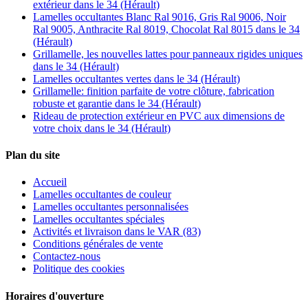
extérieur dans le 34 (Hérault)
Lamelles occultantes Blanc Ral 9016, Gris Ral 9006, Noir
Ral 9005, Anthracite Ral 8019, Chocolat Ral 8015 dans le 34
(Hérault)
Grillamelle, les nouvelles lattes pour panneaux rigides uniques
dans le 34 (Hérault)
Lamelles occultantes vertes dans le 34 (Hérault)
Grillamelle: finition parfaite de votre clôture, fabrication
robuste et garantie dans le 34 (Hérault)
Rideau de protection extérieur en PVC aux dimensions de
votre choix dans le 34 (Hérault)
Plan du site
Accueil
Lamelles occultantes de couleur
Lamelles occultantes personnalisées
Lamelles occultantes spéciales
Activités et livraison dans le VAR (83)
Conditions générales de vente
Contactez-nous
Politique des cookies
Horaires d'ouverture