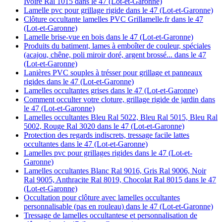
Ivoire Ral 1015 dans le 47 (Lot-et-Garonne)
Lamelle pvc pour grillage rigide dans le 47 (Lot-et-Garonne)
Clôture occultante lamelles PVC Grillamelle.fr dans le 47
(Lot-et-Garonne)
Lamelle brise-vue en bois dans le 47 (Lot-et-Garonne)
Produits du batiment, lames à emboîter de couleur, spéciales
(acajou, chêne, poli miroir doré, argent brossé... dans le 47
(Lot-et-Garonne)
Lanières PVC souples à trésser pour grillage et panneaux
rigides dans le 47 (Lot-et-Garonne)
Lamelles occultantes grises dans le 47 (Lot-et-Garonne)
Comment occulter votre cloture, grillage rigide de jardin dans
le 47 (Lot-et-Garonne)
Lamelles occultantes Bleu Ral 5022, Bleu Ral 5015, Bleu Ral
5002, Rouge Ral 3020 dans le 47 (Lot-et-Garonne)
Protection des regards indiscrets, tressage facile lattes
occultantes dans le 47 (Lot-et-Garonne)
Lamelles pvc pour grillages rigides dans le 47 (Lot-et-
Garonne)
Lamelles occultantes Blanc Ral 9016, Gris Ral 9006, Noir
Ral 9005, Anthracite Ral 8019, Chocolat Ral 8015 dans le 47
(Lot-et-Garonne)
Occultation pour clôture avec lamelles occultantes
personnalisable (pas en rouleau) dans le 47 (Lot-et-Garonne)
Tressage de lamelles occultantese et personnalisation de