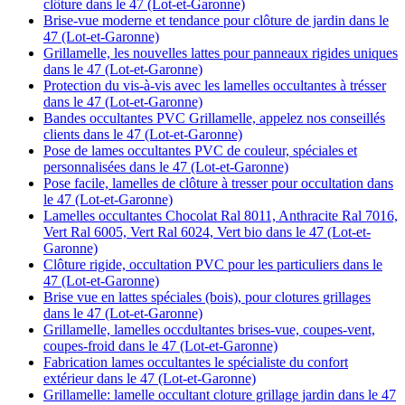
clôture dans le 47 (Lot-et-Garonne)
Brise-vue moderne et tendance pour clôture de jardin dans le
47 (Lot-et-Garonne)
Grillamelle, les nouvelles lattes pour panneaux rigides uniques
dans le 47 (Lot-et-Garonne)
Protection du vis-à-vis avec les lamelles occultantes à trésser
dans le 47 (Lot-et-Garonne)
Bandes occultantes PVC Grillamelle, appelez nos conseillés
clients dans le 47 (Lot-et-Garonne)
Pose de lames occultantes PVC de couleur, spéciales et
personnalisées dans le 47 (Lot-et-Garonne)
Pose facile, lamelles de clôture à tresser pour occultation dans
le 47 (Lot-et-Garonne)
Lamelles occultantes Chocolat Ral 8011, Anthracite Ral 7016,
Vert Ral 6005, Vert Ral 6024, Vert bio dans le 47 (Lot-et-
Garonne)
Clôture rigide, occultation PVC pour les particuliers dans le
47 (Lot-et-Garonne)
Brise vue en lattes spéciales (bois), pour clotures grillages
dans le 47 (Lot-et-Garonne)
Grillamelle, lamelles occdultantes brises-vue, coupes-vent,
coupes-froid dans le 47 (Lot-et-Garonne)
Fabrication lames occultantes le spécialiste du confort
extérieur dans le 47 (Lot-et-Garonne)
Grillamelle: lamelle occultant cloture grillage jardin dans le 47