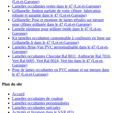
(Lot-et-Garonne)
Lamelles occultantes vertes dans le 47 (Lot-et-Garonne)
Grillamelle: finition parfaite de votre clôture, fabrication
robuste et garantie dans le 47 (Lot-et-Garonne)
Grillamelle: Pose et montage de lames tréssées sur mesure
pour clôture grillagée dans le 47 (Lot-et-Garonne)
Lamelle plastique pour grillage rigide dans le 47 (Lot-et-
Garonne)
Kit lamelles occultation customisable à configurer en ligne sur
Grillamelle.fr dans le 47 (Lot-et-Garonne)
Lamelles Brise-Vue PVC personnalisable dans le 47 (Lot-et-
Garonne)
Lamelles occultantes Chocolat Ral 8011, Anthracite Ral 7016,
Vert Ral 6005, Vert Ral 6024, Vert bio dans le 47 (Lot-et-
Garonne)
Pose de lames occultantes en PVC unique et sur mesure dans
le 47 (Lot-et-Garonne)
Plan du site
Accueil
Lamelles occultantes de couleur
Lamelles occultantes personnalisées
Lamelles occultantes spéciales
Activités et livraison dans le VAR (83)