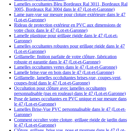
Lamelles occultantes Bleu Bordeaux Ral 3011, Bordeaux Ral
3005, Bordeaux Ral 3004 dans le 47 (Lot-et-Garonne)
Lame pare-vue sur mesure pour cloture extérieure dans le 47
(Lot-et-Garonne)
Rideau de protection extérieur en PVC aux dimensions de
votre choix dans le 47 (Lot-et-Garonne)
Lamelle plastique pour grillage rigide dans le 47 (Lot-et-
Garonne)
Lamelles occultantes robustes pour grillage rigide dans le 47
(Lot-et-Garonne)
Grillamelle: finition parfaite de votre clôture, fabrication
robuste et garantie dans le 47 (Lot-et-Garonne)
Lamelles occultantes vertes dans le 47 (Lot-et-Garonne)
Lamelle brise-vue en bois dans le 47 (Lot-et-Garonne)
Grillamelle, lamelles occdultantes brises-vue, coupes-vent,
coupes-froid dans le 47 (Lot-et-Garonne)
Occultation pour clôture avec lamelles occultantes
personnalisable (pas en rouleau) dans le 47 (Lot-et-Garonne)
Pose de lames occultantes en PVC unique et sur mesure dans
le 47 (Lot-et-Garonne)
Lamelles Brise-Vue PVC personnalisable dans le 47 (Lot-et-
Garonne)
Comment occulter votre cloture, grillage rigide de jardin dans
le 47 (Lot-et-Garonne)
Clôture, grillage, brise vue, pose et montage dans le 47 (Lot-