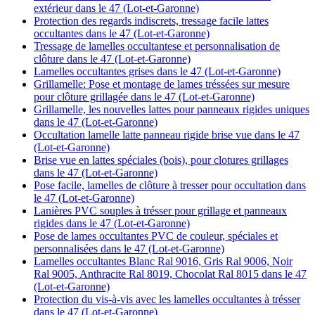
extérieur dans le 47 (Lot-et-Garonne)
Protection des regards indiscrets, tressage facile lattes
occultantes dans le 47 (Lot-et-Garonne)
Tressage de lamelles occultantese et personnalisation de
clôture dans le 47 (Lot-et-Garonne)
Lamelles occultantes grises dans le 47 (Lot-et-Garonne)
Grillamelle: Pose et montage de lames tréssées sur mesure
pour clôture grillagée dans le 47 (Lot-et-Garonne)
Grillamelle, les nouvelles lattes pour panneaux rigides uniques
dans le 47 (Lot-et-Garonne)
Occultation lamelle latte panneau rigide brise vue dans le 47
(Lot-et-Garonne)
Brise vue en lattes spéciales (bois), pour clotures grillages
dans le 47 (Lot-et-Garonne)
Pose facile, lamelles de clôture à tresser pour occultation dans
le 47 (Lot-et-Garonne)
Lanières PVC souples à trésser pour grillage et panneaux
rigides dans le 47 (Lot-et-Garonne)
Pose de lames occultantes PVC de couleur, spéciales et
personnalisées dans le 47 (Lot-et-Garonne)
Lamelles occultantes Blanc Ral 9016, Gris Ral 9006, Noir
Ral 9005, Anthracite Ral 8019, Chocolat Ral 8015 dans le 47
(Lot-et-Garonne)
Protection du vis-à-vis avec les lamelles occultantes à trésser
dans le 47 (Lot-et-Garonne)