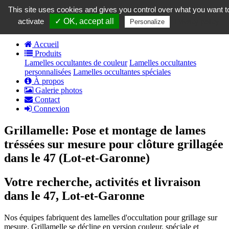
contact@grillamelle.fr
This site uses cookies and gives you control over what you want t
Panier
0
activate
✓ OK, accept all
Privacy policy
Personalize
Accueil
Produits
Lamelles occultantes de couleur
Lamelles occultantes
personnalisées
Lamelles occultantes spéciales
À propos
Galerie photos
Contact
Connexion
Grillamelle: Pose et montage de lames
tréssées sur mesure pour clôture grillagée
dans le 47 (Lot-et-Garonne)
Votre recherche, activités et livraison
dans le 47, Lot-et-Garonne
Nos équipes fabriquent des lamelles d'occultation pour grillage sur
mesure. Grillamelle se décline en version couleur, spéciale et