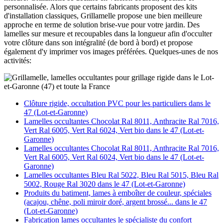
personnalisée. Alors que certains fabricants proposent des kits
d'installation classiques, Grillamelle propose une bien meilleure
approche en terme de solution brise-vue pour votre jardin. Des
lamelles sur mesure et recoupables dans la longueur afin d'occulter
votre clôture dans son intégralité (de bord à bord) et propose
également d'y imprimer vos images préférées. Quelques-unes de nos
activités:
Clôture rigide, occultation PVC pour les particuliers dans le
47 (Lot-et-Garonne)
Lamelles occultantes Chocolat Ral 8011, Anthracite Ral 7016,
Vert Ral 6005, Vert Ral 6024, Vert bio dans le 47 (Lot-et-
Garonne)
Lamelles occultantes Chocolat Ral 8011, Anthracite Ral 7016,
Vert Ral 6005, Vert Ral 6024, Vert bio dans le 47 (Lot-et-
Garonne)
Lamelles occultantes Bleu Ral 5022, Bleu Ral 5015, Bleu Ral
5002, Rouge Ral 3020 dans le 47 (Lot-et-Garonne)
Produits du batiment, lames à emboîter de couleur, spéciales
(acajou, chêne, poli miroir doré, argent brossé... dans le 47
(Lot-et-Garonne)
Fabrication lames occultantes le spécialiste du confort