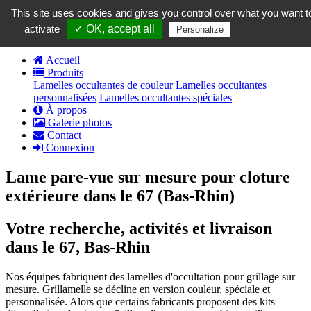
contact@grillamelle.fr
This site uses cookies and gives you control over what you want t
Panier
0
activate
✓ OK, accept all
Privacy policy
Personalize
Accueil
Produits
Lamelles occultantes de couleur
Lamelles occultantes
personnalisées
Lamelles occultantes spéciales
À propos
Galerie photos
Contact
Connexion
Lame pare-vue sur mesure pour cloture
extérieure dans le 67 (Bas-Rhin)
Votre recherche, activités et livraison
dans le 67, Bas-Rhin
Nos équipes fabriquent des lamelles d'occultation pour grillage sur
mesure. Grillamelle se décline en version couleur, spéciale et
personnalisée. Alors que certains fabricants proposent des kits