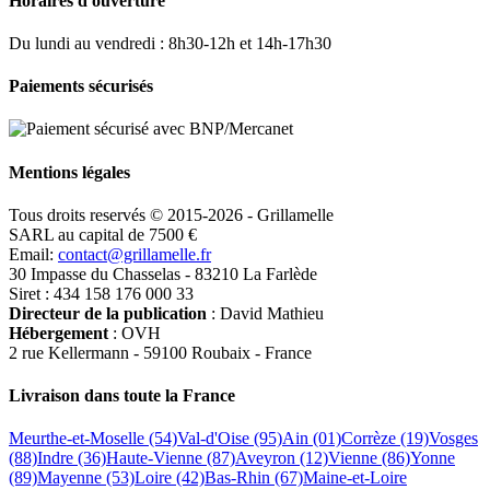
Horaires d'ouverture
Du lundi au vendredi : 8h30-12h et 14h-17h30
Paiements sécurisés
Mentions légales
Tous droits reservés © 2015-2026 - Grillamelle
SARL au capital de 7500 €
Email:
contact@grillamelle.fr
30 Impasse du Chasselas - 83210 La Farlède
Siret : 434 158 176 000 33
Directeur de la publication
: David Mathieu
Hébergement
: OVH
2 rue Kellermann - 59100 Roubaix - France
Livraison dans toute la France
Meurthe-et-Moselle (54)
Val-d'Oise (95)
Ain (01)
Corrèze (19)
Vosges
(88)
Indre (36)
Haute-Vienne (87)
Aveyron (12)
Vienne (86)
Yonne
(89)
Mayenne (53)
Loire (42)
Bas-Rhin (67)
Maine-et-Loire