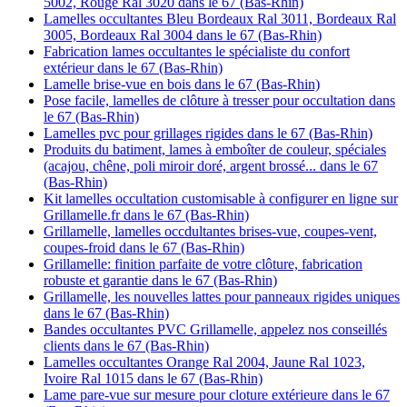
5002, Rouge Ral 3020 dans le 67 (Bas-Rhin)
Lamelles occultantes Bleu Bordeaux Ral 3011, Bordeaux Ral
3005, Bordeaux Ral 3004 dans le 67 (Bas-Rhin)
Fabrication lames occultantes le spécialiste du confort
extérieur dans le 67 (Bas-Rhin)
Lamelle brise-vue en bois dans le 67 (Bas-Rhin)
Pose facile, lamelles de clôture à tresser pour occultation dans
le 67 (Bas-Rhin)
Lamelles pvc pour grillages rigides dans le 67 (Bas-Rhin)
Produits du batiment, lames à emboîter de couleur, spéciales
(acajou, chêne, poli miroir doré, argent brossé... dans le 67
(Bas-Rhin)
Kit lamelles occultation customisable à configurer en ligne sur
Grillamelle.fr dans le 67 (Bas-Rhin)
Grillamelle, lamelles occdultantes brises-vue, coupes-vent,
coupes-froid dans le 67 (Bas-Rhin)
Grillamelle: finition parfaite de votre clôture, fabrication
robuste et garantie dans le 67 (Bas-Rhin)
Grillamelle, les nouvelles lattes pour panneaux rigides uniques
dans le 67 (Bas-Rhin)
Bandes occultantes PVC Grillamelle, appelez nos conseillés
clients dans le 67 (Bas-Rhin)
Lamelles occultantes Orange Ral 2004, Jaune Ral 1023,
Ivoire Ral 1015 dans le 67 (Bas-Rhin)
Lame pare-vue sur mesure pour cloture extérieure dans le 67