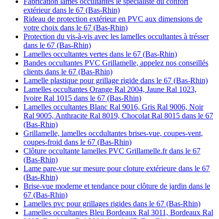
Fabrication lames occultantes le spécialiste du confort
extérieur dans le 67 (Bas-Rhin)
Rideau de protection extérieur en PVC aux dimensions de
votre choix dans le 67 (Bas-Rhin)
Protection du vis-à-vis avec les lamelles occultantes à trésser
dans le 67 (Bas-Rhin)
Lamelles occultantes vertes dans le 67 (Bas-Rhin)
Bandes occultantes PVC Grillamelle, appelez nos conseillés
clients dans le 67 (Bas-Rhin)
Lamelle plastique pour grillage rigide dans le 67 (Bas-Rhin)
Lamelles occultantes Orange Ral 2004, Jaune Ral 1023,
Ivoire Ral 1015 dans le 67 (Bas-Rhin)
Lamelles occultantes Blanc Ral 9016, Gris Ral 9006, Noir
Ral 9005, Anthracite Ral 8019, Chocolat Ral 8015 dans le 67
(Bas-Rhin)
Grillamelle, lamelles occdultantes brises-vue, coupes-vent,
coupes-froid dans le 67 (Bas-Rhin)
Clôture occultante lamelles PVC Grillamelle.fr dans le 67
(Bas-Rhin)
Lame pare-vue sur mesure pour cloture extérieure dans le 67
(Bas-Rhin)
Brise-vue moderne et tendance pour clôture de jardin dans le
67 (Bas-Rhin)
Lamelles pvc pour grillages rigides dans le 67 (Bas-Rhin)
Lamelles occultantes Bleu Bordeaux Ral 3011, Bordeaux Ral