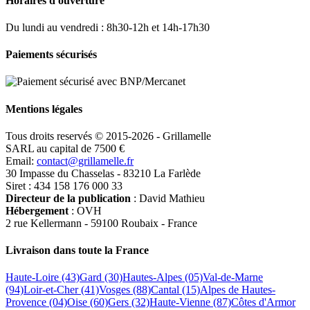
Horaires d'ouverture
Du lundi au vendredi : 8h30-12h et 14h-17h30
Paiements sécurisés
Mentions légales
Tous droits reservés © 2015-2026 - Grillamelle
SARL au capital de 7500 €
Email:
contact@grillamelle.fr
30 Impasse du Chasselas - 83210 La Farlède
Siret : 434 158 176 000 33
Directeur de la publication
: David Mathieu
Hébergement
: OVH
2 rue Kellermann - 59100 Roubaix - France
Livraison dans toute la France
Haute-Loire (43)
Gard (30)
Hautes-Alpes (05)
Val-de-Marne
(94)
Loir-et-Cher (41)
Vosges (88)
Cantal (15)
Alpes de Hautes-
Provence (04)
Oise (60)
Gers (32)
Haute-Vienne (87)
Côtes d'Armor