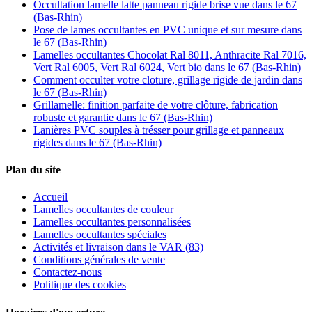
Occultation lamelle latte panneau rigide brise vue dans le 67
(Bas-Rhin)
Pose de lames occultantes en PVC unique et sur mesure dans
le 67 (Bas-Rhin)
Lamelles occultantes Chocolat Ral 8011, Anthracite Ral 7016,
Vert Ral 6005, Vert Ral 6024, Vert bio dans le 67 (Bas-Rhin)
Comment occulter votre cloture, grillage rigide de jardin dans
le 67 (Bas-Rhin)
Grillamelle: finition parfaite de votre clôture, fabrication
robuste et garantie dans le 67 (Bas-Rhin)
Lanières PVC souples à trésser pour grillage et panneaux
rigides dans le 67 (Bas-Rhin)
Plan du site
Accueil
Lamelles occultantes de couleur
Lamelles occultantes personnalisées
Lamelles occultantes spéciales
Activités et livraison dans le VAR (83)
Conditions générales de vente
Contactez-nous
Politique des cookies