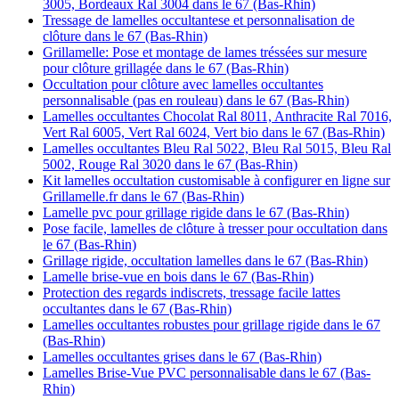
3005, Bordeaux Ral 3004 dans le 67 (Bas-Rhin)
Tressage de lamelles occultantese et personnalisation de
clôture dans le 67 (Bas-Rhin)
Grillamelle: Pose et montage de lames tréssées sur mesure
pour clôture grillagée dans le 67 (Bas-Rhin)
Occultation pour clôture avec lamelles occultantes
personnalisable (pas en rouleau) dans le 67 (Bas-Rhin)
Lamelles occultantes Chocolat Ral 8011, Anthracite Ral 7016,
Vert Ral 6005, Vert Ral 6024, Vert bio dans le 67 (Bas-Rhin)
Lamelles occultantes Bleu Ral 5022, Bleu Ral 5015, Bleu Ral
5002, Rouge Ral 3020 dans le 67 (Bas-Rhin)
Kit lamelles occultation customisable à configurer en ligne sur
Grillamelle.fr dans le 67 (Bas-Rhin)
Lamelle pvc pour grillage rigide dans le 67 (Bas-Rhin)
Pose facile, lamelles de clôture à tresser pour occultation dans
le 67 (Bas-Rhin)
Grillage rigide, occultation lamelles dans le 67 (Bas-Rhin)
Lamelle brise-vue en bois dans le 67 (Bas-Rhin)
Protection des regards indiscrets, tressage facile lattes
occultantes dans le 67 (Bas-Rhin)
Lamelles occultantes robustes pour grillage rigide dans le 67
(Bas-Rhin)
Lamelles occultantes grises dans le 67 (Bas-Rhin)
Lamelles Brise-Vue PVC personnalisable dans le 67 (Bas-
Rhin)