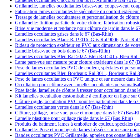
Lamelles occultantes Chocolat Ral 8011, Anthracite Ral 7016, V
Grillamelle, lamelles occdultantes brises-vue, coupes-vent, cou
Fabrication lames occultantes le spécialiste du confort extérieu
Tressage de lamelles occultantese et personnalisation de clôtur
Grillamelle: finition parfaite de votre clôture, fabrication robus
Brise-vue moderne et tendance pour clôture de jardin dans le 6
Lamelles occultantes grises dans le 67 (Bas-Rhin)
Lamelles occultantes Blanc Ral 9016, Gris Ral 9006, Noir Ral
Rideau de protection extérieur en PVC aux dimensions de votre
Lamelle brise-vue en bois dans le 67 (Bas-Rhin)
Lamelles occultantes Bleu Ral 5022, Bleu Ral 5015, Bleu Ral
Lame pare-vue sur mesure pour cloture extérieure dans le 67 (
Pose de lames occultantes PVC de couleur, spéciales et personn
Lamelles occultantes Bleu Bordeaux Ral 3011, Bordeaux Ral 3
Pose de lames occultantes en PVC unique et sur mesure dans l
Occultation pour clôture avec lamelles occultantes personnalisa
Pose facile, lamelles de clôture à tresser pour occultation dans 
Kit lamelles occultation customisable à configurer en ligne sur 
Clôture rigide, occultation PVC pour les particuliers dans le 6
Lamelles occultantes vertes dans le 67 (Bas-Rhin)
Clôture, grillage, brise vue, pose et montage dans le 67 (Bas-R
Lamelle plastique pour grillage rigide dans le 67 (Bas-Rhin)
Produits du batiment, lames à emboîter de couleur, spéciales (ac
Grillamelle: Pose et montage de lames tréssées sur mesure pour 
Bandes occultantes PVC Grillamelle, appelez nos conseillés cli