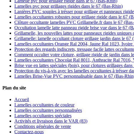
Lamelle pvc pour grillage rigide dans le 67 (Bas-Rhin)
Lamelles pvc pour grillages rigides dans le 67 (Bas-Rhin)
Lanières PVC souples à trésser pour grillage et panneaux rigid
Lamelles occultantes robustes pour grillage rigide dans le 67 (
Clôture occultante lamelles PVC Grillamelle.fr dans le 67 (Bas
Occultation lamelle latte panneau rigide brise vue dans le 67 (
Grillamelle, les nouvelles lattes pour panneaux rigides uniques
Grillamelle: lamelle occultant cloture grillage jardin dans le 67
Lamelles occultantes Orange Ral 2004, Jaune Ral 1023, Ivoire
Protection des regards indiscrets, tressage facile lattes occultan
Comment occulter votre cloture, grillage rigide de jardin dans 
Lamelles occultantes Chocolat Ral 8011, Anthracite Ral 7016, V
Brise vue en lattes spéciales (bois), pour clotures grillages dan
Protection du vis-à-vis avec les lamelles occultantes à trésser d
Lamelles Brise-Vue PVC personnalisable dans le 67 (Bas-Rhin
Plan du site
Accueil
Lamelles occultantes de couleur
Lamelles occultantes personnalisées
Lamelles occultantes spéciales
Activités et livraison dans le VAR (83)
Conditions générales de vente
Contactez-nous