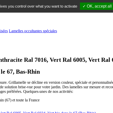
ives you control over what you want to activate
✓ OK, accept all
isées
Lamelles occultantes spéciales
thracite Ral 7016, Vert Ral 6005, Vert Ral 
 le 67, Bas-Rhin
re. Grillamelle se décline en version couleur, spéciale et personnalisée.
e solution brise-vue pour votre jardin. Des lamelles sur mesure et reco
ages préférées. Quelques-unes de nos activités: