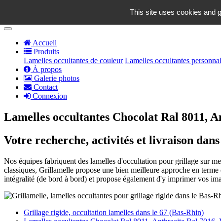
contact@grillamelle.fr
This site uses cookies and g
Panier
0
Accueil
Produits
Lamelles occultantes de couleur
Lamelles occultantes personnal
À propos
Galerie photos
Contact
Connexion
Lamelles occultantes Chocolat Ral 8011, An
Votre recherche, activités et livraison dans
Nos équipes fabriquent des lamelles d'occultation pour grillage sur mesu
classiques, Grillamelle propose une bien meilleure approche en terme d
intégralité (de bord à bord) et propose également d'y imprimer vos im
Grillage rigide, occultation lamelles dans le 67 (Bas-Rhin)